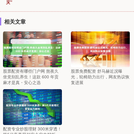
灭”
相关文章
股票配资有哪些门户网 熬夜久
股票免费配资 舒马赫近况曝
坐党别乱养生！这款 600 年贡
光，轮椅助力出行，网友热议恢
麻才是真・安心之选
复进展
配资专业炒股理财 300米穿透！