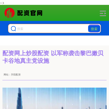
-->
搜索
配资网上炒股配资 以军称袭击黎巴嫩贝
卡谷地真主党设施
网站：升阳配资