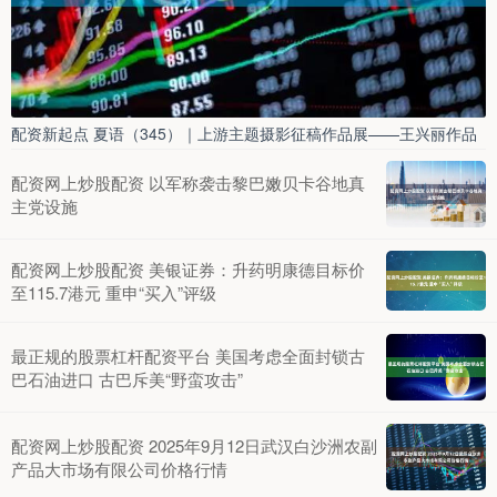
配资新起点 夏语（345）｜上游主题摄影征稿作品展——王兴丽作品
配资网上炒股配资 以军称袭击黎巴嫩贝卡谷地真
主党设施
配资网上炒股配资 美银证券：升药明康德目标价
至115.7港元 重申“买入”评级
最正规的股票杠杆配资平台 美国考虑全面封锁古
巴石油进口 古巴斥美“野蛮攻击”
配资网上炒股配资 2025年9月12日武汉白沙洲农副
产品大市场有限公司价格行情