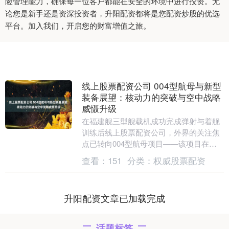
险管理能力，确保每一位客户都能在安全的环境中进行投资。无
论您是新手还是资深投资者，升阳配资都将是您配资炒股的优选
平台。加入我们，开启您的财富增值之旅。
线上股票配资公司 004型航母与新型
装备展望：核动力的突破与空中战略
威慑升级
在福建舰三型舰载机成功完成弹射与着舰
训练后线上股票配资公司，外界的关注焦
点已转向004型航母项目——该项目在
2025年已进入实质推进阶段。 据透露，
查看：
151
分类：
权威股票配资
004型航母....
升阳配资文章已加载完成
话题标签