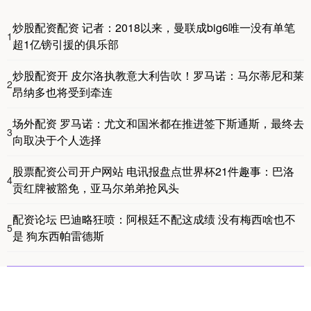
炒股配资配资 记者：2018以来，曼联成big6唯一没有单笔
1
超1亿镑引援的俱乐部
炒股配资开 皮尔洛执教意大利告吹！罗马诺：马尔蒂尼和莱
2
昂纳多也将受到牵连
场外配资 罗马诺：尤文和国米都在推进签下斯通斯，最终去
3
向取决于个人选择
股票配资公司开户网站 电讯报盘点世界杯21件趣事：巴洛
4
贡红牌被豁免，亚马尔弟弟抢风头
配资论坛 巴迪略狂喷：阿根廷不配这成绩 没有梅西啥也不
5
是 狗东西帕雷德斯